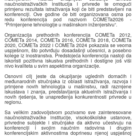
naučnoistraživačkih institucija i privrede te omogući
primjenu rezultata istraživanja koji će biti predstavljeni na
konferenciji. Ove godine će biti organizovana osma po
redu konferencija pod nazivom COMETa2026 -
“Primjenjene tehnologije u mašinskom inženjerstvu“.
Organizacija prethodnih konferencija COMETa 2012,
COMETa 2014, COMETa 2016, COMETa 2018, COMETa
2020, COMETa 2022 i COMETa 2024 pokazala se veoma
uspješnom, što potvrđuju dosadašnji učesnici, a posebno
kolege iz inostranstva. Predstojeća konferencija nastoji da
iskoristi pozitivna iskustva prethodnih i dostigne još viši
nivo kvaliteta u svim aspektima organizacije.
Osnovni cilj jeste da okupljanje uglednih domaćih i
međunarodnih stručnjaka iz oblasti istraživanja, razvoja i
primjene novih tehnologija u mašinstvu, radi razmjene
iskustava i znanja, predstavljanja aktuelnih istraživanja i
novih rješenja, te unapređenja konkurentnosti privrede u
regionu.
Sa velikim zadovoljstvom pozivamo sve zainteresovane
naučnoistraživačke institucije, visokoškolske ustanove,
privredne subjekte i stručnjake da aktivno učestvuju na
konferenciji i svojim naučnim radovima i drugim
konferencijskim aktivnostima doprinesu njenoj uspješnoj