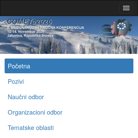
Početna
Pozivi
Naučni odbor
Organizacioni odbor
Tematske oblasti